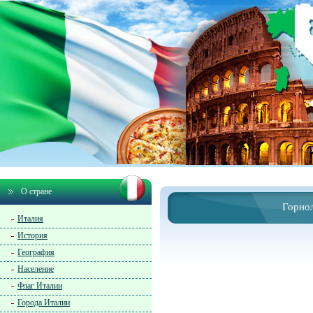
О стране
Горно
Италия
История
География
Население
Флаг Италии
Города Италии