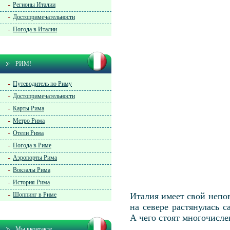
Регионы Италии
Достопримечательности
Погода в Италии
РИМ!
Путеводитель по Риму
Достопримечательности
Карты Рима
Метро Рима
Отели Рима
Погода в Риме
Аэропорты Рима
Вокзалы Рима
История Рима
Шоппинг в Риме
Италия имеет свой непо
на севере растянулась 
А чего стоят многочисле
Мы вконтакте