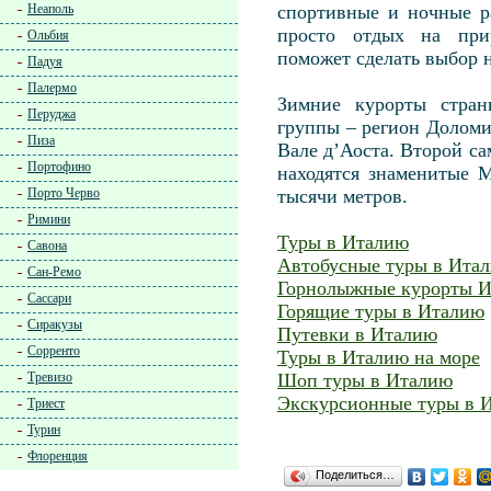
Неаполь
спортивные и ночные р
просто отдых на прир
Ольбия
поможет сделать выбор 
Падуя
Палермо
Зимние курорты стран
Перуджа
группы – регион Долом
Пиза
Вале д’Аоста. Второй са
Портофино
находятся знаменитые 
Порто Черво
тысячи метров.
Римини
Туры в Италию
Савона
Автобусные туры в Ита
Сан-Ремо
Горнолыжные курорты И
Сассари
Горящие туры в Италию
Сиракузы
Путевки в Италию
Сорренто
Туры в Италию на море
Тревизо
Шоп туры в Италию
Экскурсионные туры в 
Триест
Турин
Флоренция
Поделиться…