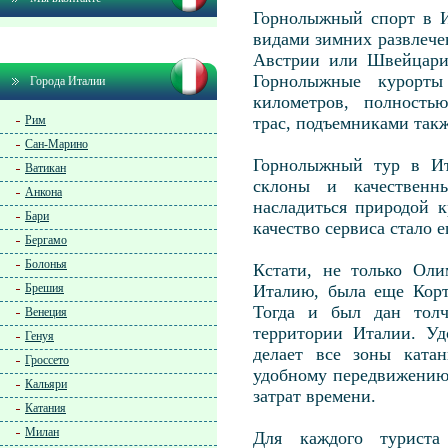
Горнолыжный спорт в И
видами зимних развлечен
Австрии или Швейцарии
Горнолыжные курорт
Города Италии
километров, полность
Рим
трас, подъемниками такж
Сан-Марино
Горнолыжный тур в Ит
Ватикан
склоны и качественн
Анкона
насладиться природой 
Бари
качество сервиса стало 
Бергамо
Болонья
Кстати, не только Оли
Брешия
Италию, была еще Корт
Тогда и был дан толч
Венеция
территории Италии. Уд
Генуя
делает все зоны ката
Гроссето
удобному передвижению 
Кальяри
затрат времени.
Катания
Милан
Для каждого туриста