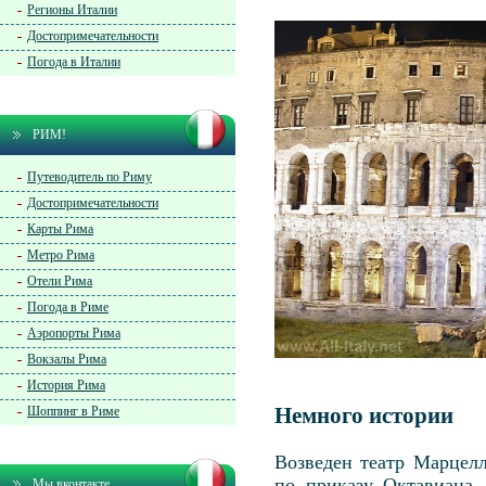
Регионы Италии
Достопримечательности
Погода в Италии
РИМ!
Путеводитель по Риму
Достопримечательности
Карты Рима
Метро Рима
Отели Рима
Погода в Риме
Аэропорты Рима
Вокзалы Рима
История Рима
Шоппинг в Риме
Немного истории
Возведен театр Марцел
по приказу Октавиана 
Мы вконтакте