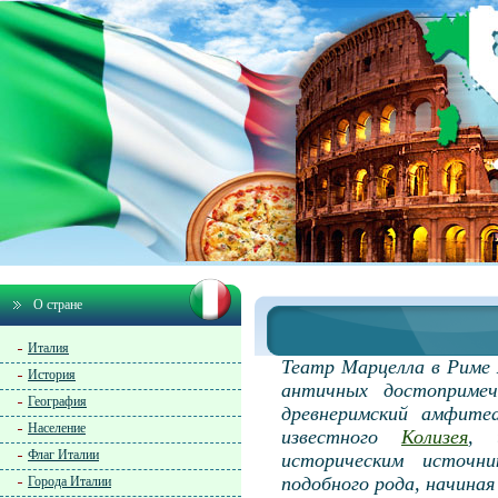
О стране
Италия
Театр Марцелла в Риме 
История
античных достопримеч
География
древнеримский амфите
Население
известного
Колизея
, 
Флаг Италии
историческим источни
подобного рода, начиная
Города Италии