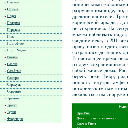
Неаполь
ионическими колоннами
Ольбия
разрушенном виде, но, т
древние капители. Трет
Падуя
коринфской аркады, до
Палермо
не сохранился. На сег
Перуджа
можем наблюдать надст
Пиза
средние века, в XII ве
Портофино
праву назвать единстве
Порто Черво
сохранился до наших дн
Римини
В настоящее время неко
из двух сохранившихся 
Савона
собой жилые дома. Рас
Сан-Ремо
берегу реки Тибр, ряд
Сассари
попасть внутрь амфит
Сиракузы
историческим памятник
Сорренто
любоваться им снаружи 
Тревизо
Триест
Нави
Турин
|
Про Рим
|
Достопримечательности
Флоренция
|
Карты Рима