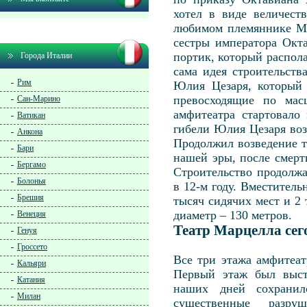
хотел в виде величест
любимом племяннике Ма
сестры императора Окта
портик, который распола
Города Италии
сама идея строительств
Рим
Юлия Цезаря, который 
превосходящие по мас
Сан-Марино
амфитеатра стартовало
Ватикан
гибели Юлия Цезаря воз
Анкона
Продолжил возведение т
Бари
нашей эры, после смерт
Бергамо
Строительство продолжа
Болонья
в 12-м году. Вместитель
Брешия
тысяч сидячих мест и 2 
диаметр – 130 метров.
Венеция
Театр Марцелла сег
Генуя
Гроссето
Все три этажа амфитеа
Кальяри
Первый этаж был выст
Катания
наших дней сохранилс
Милан
существенные разру