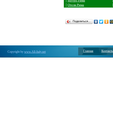
|
Метро Рима
|
Отели Рима
Поделиться…
Главная
Контакт
Copyright by
www.All-Italy.net