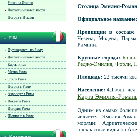
Регионы Италии
Столица Эмилия-Роман
Достопримечательности
Погода в Италии
Официальное название
Провинции в составе 
Чезена, Модена, Парма
РИМ!
Римини.
Путеводитель по Риму
Крупные города:
Болон
Достопримечательности
Реджо-Эмилия
,
Форли
,
П
Карты Рима
Метро Рима
Площадь:
22 тысячи кв.
Отели Рима
Погода в Риме
Население:
4,1 млн. чел.
Аэропорты Рима
Карта Эмилия-Роман
Вокзалы Рима
История Рима
Одним из самых больши
является Эмилия-Рома
Шоппинг в Риме
морями: Адриатическ
прекрасные виды на Апе
Мы вконтакте