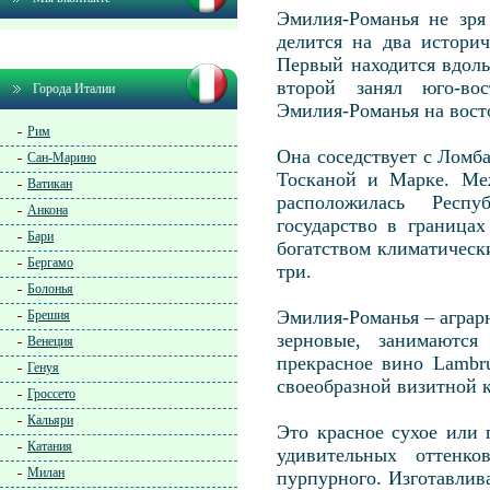
Эмилия-Романья не зря
делится на два истори
Первый находится вдоль
второй занял юго-вос
Города Италии
Эмилия-Романья на вост
Рим
Она соседствует с Ломб
Сан-Марино
Тосканой и Марке. Ме
Ватикан
расположилась Респ
Анкона
государство в граница
Бари
богатством климатическ
Бергамо
три.
Болонья
Эмилия-Романья – аграр
Брешия
зерновые, занимаются
Венеция
прекрасное вино Lambr
Генуя
своеобразной визитной к
Гроссето
Кальяри
Это красное сухое или 
Катания
удивительных оттенко
Милан
пурпурного. Изготавлив