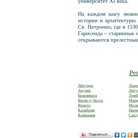
университет ХІ века.
На каждом шагу можно
истории и архитектуры.
Св. Петронио, где в 153
Гарисенда – старинные 
открываются прелестные
Ре
Абруццо
Лаци
Апулия
Лигу
Базиликата
Ломб
Валле-д’Аоста
Марк
Венето
Моли
Калабрия
Пьем
Кампания
Сард
Поделиться…