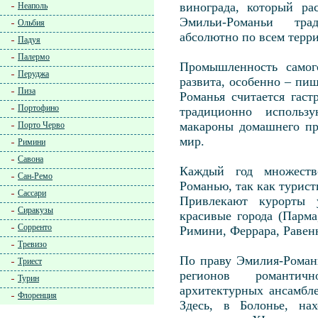
винограда, который ра
Неаполь
Эмильи-Романьи тра
Ольбия
абсолютно по всем терр
Падуя
Палермо
Промышленность самог
Перуджа
развита, особенно – пи
Пиза
Романья считается гас
Портофино
традиционно использ
макароны домашнего про
Порто Черво
мир.
Римини
Савона
Каждый год множеств
Сан-Ремо
Романью, так как турист
Сассари
Привлекают курорты 
Сиракузы
красивые города (Парм
Сорренто
Римини, Феррара, Равенн
Тревизо
По праву Эмилия-Роман
Триест
регионов романти
Турин
архитектурных ансамбл
Флоренция
Здесь, в Болонье, на