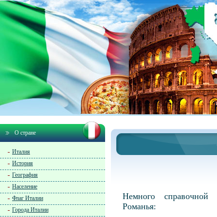
О стране
Италия
История
География
Население
Немного справочной
Флаг Италии
Романья:
Города Италии