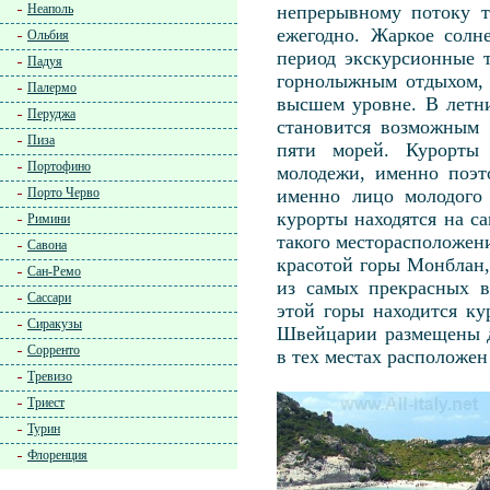
Неаполь
непрерывному потоку т
ежегодно. Жаркое солн
Ольбия
период экскурсионные 
Падуя
горнолыжным отдыхом, 
Палермо
высшем уровне. В летн
Перуджа
становится возможным 
Пиза
пяти морей. Курорты
Портофино
молодежи, именно поэт
Порто Черво
именно лицо молодого 
курорты находятся на са
Римини
такого месторасположен
Савона
красотой горы Монблан,
Сан-Ремо
из самых прекрасных 
Сассари
этой горы находится к
Сиракузы
Швейцарии размещены д
Сорренто
в тех местах расположен
Тревизо
Триест
Турин
Флоренция