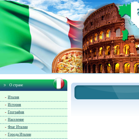
О стране
Италия
История
География
Население
Флаг Италии
Города Италии