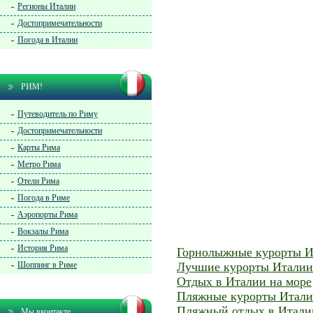
Регионы Италии
Достопримечательности
Погода в Италии
РИМ!
Путеводитель по Риму
Достопримечательности
Карты Рима
Метро Рима
Отели Рима
Погода в Риме
Аэропорты Рима
Вокзалы Рима
История Рима
Горнолыжные курорты И
Шоппинг в Риме
Лучшие курорты Италии
Отдых в Италии на море
Пляжные курорты Итал
Пляжный отдых в Итали
Мы вконтакте