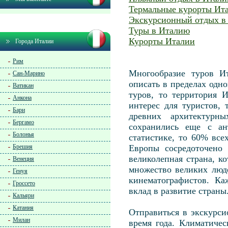
Термальные курорты Ит
Экскурсионный отдых в
Туры в Италию
Курорты Италии
Города Италии
Рим
Многообразие туров И
Сан-Марино
описать в пределах одно
Ватикан
туров, то территория 
Анкона
интерес для туристов,
Бари
древних архитектурн
Бергамо
сохранились еще с ан
Болонья
статистике, то 60% все
Брешия
Европы сосредоточено 
великолепная страна, к
Венеция
множество великих люде
Генуя
кинематографистов. К
Гроссето
вклад в развитие страны
Кальяри
Катания
Отправиться в экскурс
Милан
время года. Климатиче