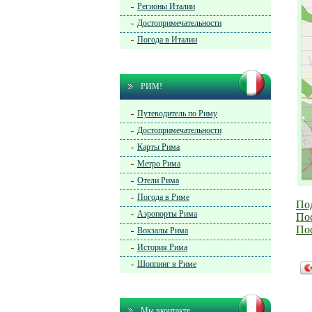
Регионы Италии
Достопримечательности
Погода в Италии
РИМ!
Путеводитель по Риму
Достопримечательности
Карты Рима
Метро Рима
Отели Рима
Погода в Риме
По
Аэропорты Рима
По
Пос
Вокзалы Рима
История Рима
Шоппинг в Риме
Мы вконтакте