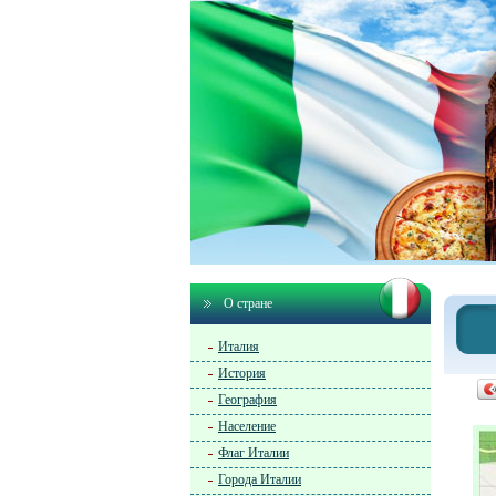
О стране
Италия
История
География
Население
Флаг Италии
Города Италии