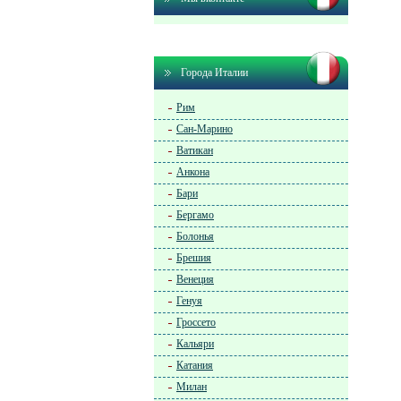
Города Италии
Рим
Сан-Марино
Ватикан
Анкона
Бари
Бергамо
Болонья
Брешия
Венеция
Генуя
Гроссето
Кальяри
Катания
Милан