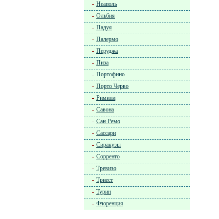
Неаполь
Ольбия
Падуя
Палермо
Перуджа
Пиза
Портофино
Порто Черво
Римини
Савона
Сан-Ремо
Сассари
Сиракузы
Сорренто
Тревизо
Триест
Турин
Флоренция