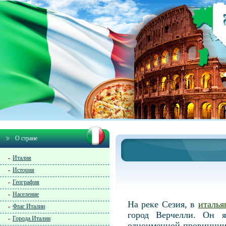
О стране
Италия
История
География
Население
На реке Сезия, в
италья
Флаг Италии
город Верчелли. Он я
Города Италии
одноименной провинции.