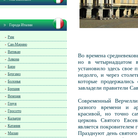
Города Италии
Рим
Сан-Марино
Ватикан
Во времена средневековь
Анкона
но в четырнадцатом в
Бари
установило здесь свое 
Бергамо
недолго, и через стол
которые продержались
Болонья
завладели правители Са
Брешия
Венеция
Современный Верчелли
Генуя
разного времени и а
Гроссето
красивой, но точно са
Кальяри
церковь Святого Евсев
Катания
является покровителем г
Празднуют день святого 
Милан