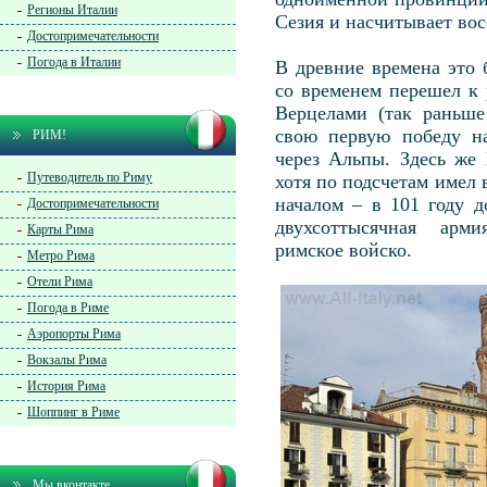
Регионы Италии
Сезия и насчитывает вос
Достопримечательности
Погода в Италии
В древние времена это 
со временем перешел к 
Верцелами (так раньше
свою первую победу на
РИМ!
через Альпы. Здесь же
Путеводитель по Риму
хотя по подсчетам имел 
началом – в 101 году 
Достопримечательности
двухсоттысячная арм
Карты Рима
римское войско.
Метро Рима
Отели Рима
Погода в Риме
Аэропорты Рима
Вокзалы Рима
История Рима
Шоппинг в Риме
Мы вконтакте