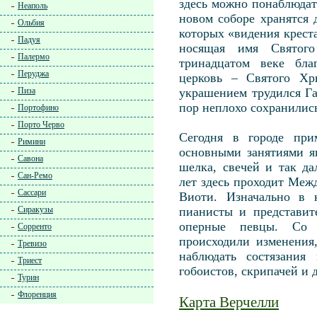
здесь можно понаблюдат
Неаполь
новом соборе хранятся 
Ольбия
которых «видения креста
Падуя
носящая имя Святог
Палермо
тринадцатом веке бла
Перуджа
церковь – Святого Хр
Пиза
украшением трудился Га
пор неплохо сохранилис
Портофино
Порто Черво
Сегодня в городе при
Римини
основными занятиями я
Савона
шелка, свечей и так д
Сан-Ремо
лет здесь проходит Ме
Сассари
Виоти. Изначально в 
Сиракузы
пианисты и представит
оперные певцы. Со 
Сорренто
происходили изменения
Тревизо
наблюдать состязания 
Триест
гобоистов, скрипачей и 
Турин
Флоренция
Карта Верчелли