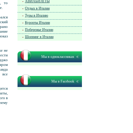
АВИАБИЛЕТЫ
, то
е.
Отдых в Италии
Туры в Италию
рался
еский
Курорты Италии
брано
Побережье Италии
рание
оказ
Шоппинг в Италии
же не
нести
Мы в одноклассниках
иджо
ляром
авда
 все
Мы в Facebook
ится
аты,
ого в
днему