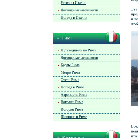
Регионы Италии
Эта
Достопримечательности
пре
Погода в Италии
и в
люб
РИМ!
Путеводитель по Риму
Достопримечательности
Карты Рима
Метро Рима
Отели Рима
Погода в Риме
Аэропорты Рима
Вокзалы Рима
История Рима
Шоппинг в Риме
Вок
пеш
что
Мы вконтакте