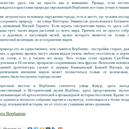
ночество здесь так же просто как и компанию. Правда, если честно
лаждаться красотами природы окружающей Вербанию все-таки лучше в тишин
ме нетронутого человеком окружения города, есть и место, где человек поста
 сохранить природу – на улице Витторио Эммануэле расположился ботанич
к, названный Виллой Таранто. Если верить смотрителям парка, то здесь со
ядка трех тысяч видов растений со всего мира. Причем это не просто соб
в и деревьев, а настоящий музей, целью которого является не только п
анической коллекции, но и сохранение видов.
природа это не единственное, чем славится Вербания – постройки старых, да
рых, а древних времен, могут своим видом увлечь любого посетителя, и пере
 на сотни, а то и тысячи лет назад. Чего только стоит церковь Сан-Рем
троенная в 16-ом веке, прекрасно сохранившая свои фрески. Неплохим экземп
дашней архитектуры служит и церковь Кампаньской Божьей Матери, пр
дневековым внешним видом может похвастаться только ее колокольня,
альное было построено гораздо позже.
ересным местом в Вербании считается улица Кавур, здесь наход
ожественный и Исторический музей Вербано, здесь представлены экспон
сказывающие об археологической и фольклорной истории поселения. Кроме эт
ее хранится неплохое собрание картин и скульптур, относящихся к более поз
иоду итальянской истории, но от этого не ставшими менее ценными.
рта Вербании