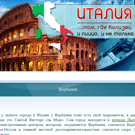
Вербания
 у любого города в Италии у Вербании тоже есть свой покровитель, в да
чае это Святой Витторе ель Моро. Сам город находится в
регионе Пье
инистративным центром, которому подчиняется Вербания, считается Верб
ьо-Оссола и главной местной достопримечательностью считается озеро Л
жоре.