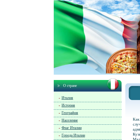
О стране
Италия
История
География
Как
Население
слу
Флаг Италии
адм
Куз
Города Италии
Мад