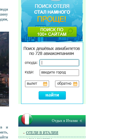
люди
ишину
юдям,
Отдых в Италии
ов и
мать,
ОТЕЛИ В ИТАЛИИ
айти