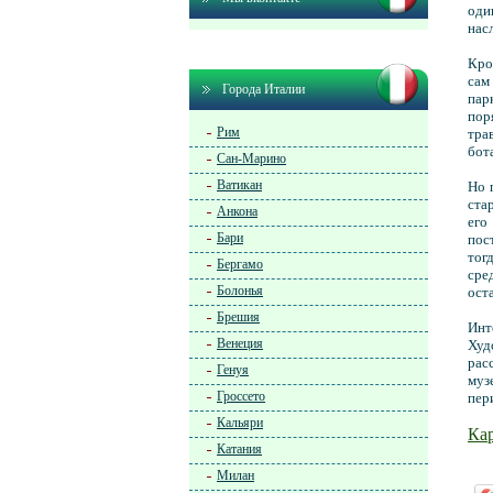
оди
нас
Кро
сам
Города Италии
пар
пор
Рим
тра
бот
Сан-Марино
Ватикан
Но 
ста
Анкона
его
Бари
пос
тог
Бергамо
сре
Болонья
ост
Брешия
Инт
Венеция
Худ
рас
Генуя
муз
Гроссето
пер
Кальяри
Ка
Катания
Милан