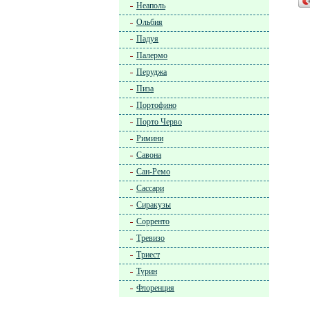
Неаполь
Ольбия
Падуя
Палермо
Перуджа
Пиза
Портофино
Порто Черво
Римини
Савона
Сан-Ремо
Сассари
Сиракузы
Сорренто
Тревизо
Триест
Турин
Флоренция