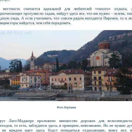
 местность считается идеальной для любителей «тихого» отдыха, 
дпочитающее прогулки по садам, найдут здесь все, что им нужно – зелень, т
одную гладь. А если учитывать, что совсем рядом находятся Пиренеи, то и л
ящим горы найдется, чем себя порадовать.
Фото Вербания
руг Лаго-Маджоре проложено множество дорожек для велосипедист
еходов, то есть, заблудится здесь, в принципе, невозможно. Но не нужно ду
 на каждом шагу здесь будут попадаться отдыхающие, вовсе нет, н