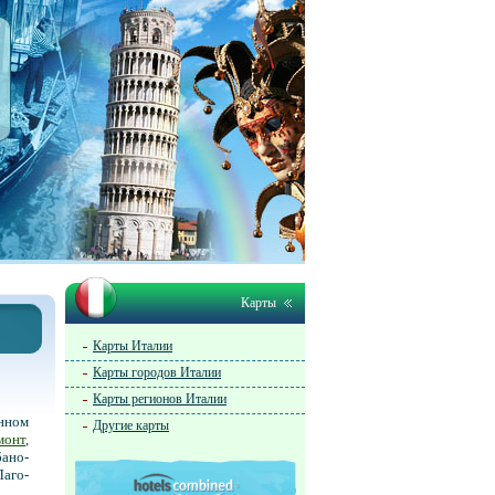
Карты
Карты Италии
Карты городов Италии
Карты регионов Италии
нном
Другие карты
монт
,
ано-
аго-