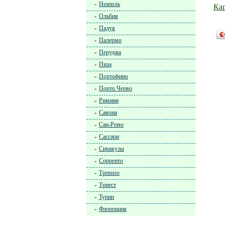
Неаполь
Ка
Ольбия
Падуя
Палермо
Перуджа
Пиза
Портофино
Порто Черво
Римини
Савона
Сан-Ремо
Сассари
Сиракузы
Сорренто
Тревизо
Триест
Турин
Флоренция