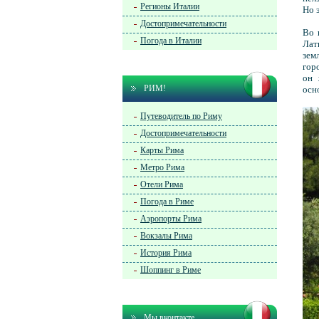
Регионы Италии
Но 
Достопримечательности
Во 
Погода в Италии
Лат
зем
гор
он 
РИМ!
осн
Путеводитель по Риму
Достопримечательности
Карты Рима
Метро Рима
Отели Рима
Погода в Риме
Аэропорты Рима
Вокзалы Рима
История Рима
Шоппинг в Риме
Мы вконтакте