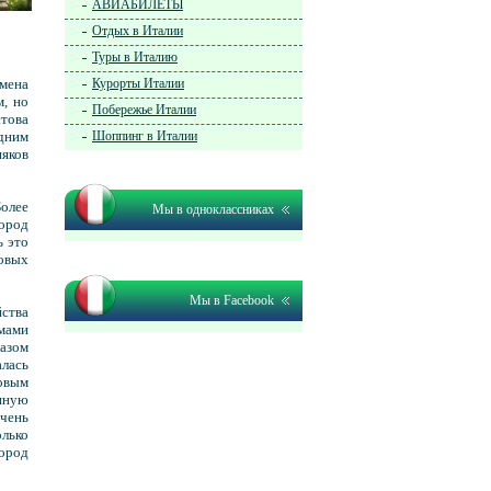
АВИАБИЛЕТЫ
Отдых в Италии
Туры в Италию
мена
Курорты Италии
м, но
Побережье Италии
това
одним
Шоппинг в Италии
няков
Более
Мы в одноклассниках
ород
ь это
овых
Мы в Facebook
йства
мами
азом
алась
ковым
енную
очень
лько
город