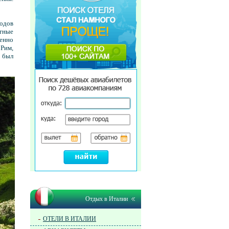
родов
тные
венно
 Рим,
 был
Отдых в Италии
ОТЕЛИ В ИТАЛИИ