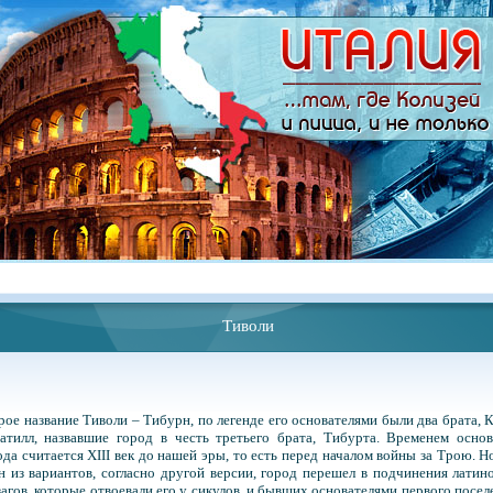
Тиволи
рое название Тиволи – Тибурн, по легенде его основателями были два брата, 
атилл, назвавшие город в честь третьего брата, Тибурта. Временем осно
ода считается XIII век до нашей эры, то есть перед началом войны за Трою. Н
н из вариантов, согласно другой версии, город перешел в подчинения латин
загов, которые отвоевали его у сикулов, и бывших основателями первого посел