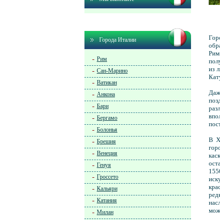
Гор
Города Италии
обр
Рим
Рим
пол
из 
Сан-Марино
Кат
Ватикан
Даж
Анкона
поз
Бари
раз
впо
Бергамо
пос
Болонья
В X
Брешия
гор
Венеция
кас
ост
Генуя
155
Гроссето
иск
кра
Кальяри
ред
Катания
нас
мож
Милан