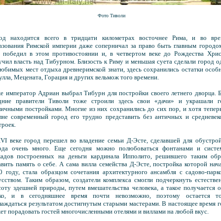
Фото Тиволи
од находится всего в тридцати километрах восточнее Рима, и во вре
азования Римской империи даже соперничал за право быть главным городо
 победил в этом противостоянии и, в четвертом веке до Рождества Хрис
учил власть над Тибурном. Близость к Риму и меньшая суета сделали город 
любимых мест отдыха древнеримской знати, здесь сохранились остатки особ
улла, Мецената, Горация и других вельмож того времени.
е император Адриан выбрал Тибурн для постройки своего летнего дворца. 
дние правители Тиволи тоже строили здесь свои «дачи» и украшали г
личными постройками. Многие из них сохранились до сих пор, и хотя тепер
лне современный город его трудно представить без античных и средневек
троек.
VI веке город перешел во владение семьи Д-Эсте, сделавшей для обустро
ода очень много. Еще сегодня можно полюбоваться фонтанами и систе
кадов построенных на деньги кардинала Ипполито, решившего таким обр
авить память о себе. А сама вилла семейства Д-Эсте, постройка которой нач
0 году, стала образцом сочетания архитектурного ансамбля с садово-пар
усством. Таким образом, создатели комплекса смогли подчеркнуть естеств
соту здешней природы, путем вмешательства человека, а такое получается 
ко, и в сегодняшнее время почти невозможно, поэтому остается то
лаждаться результатом достигнутым старыми мастерами. В настоящее время 
ет порадовать гостей многочисленными отелями и виллами на любой вкус.