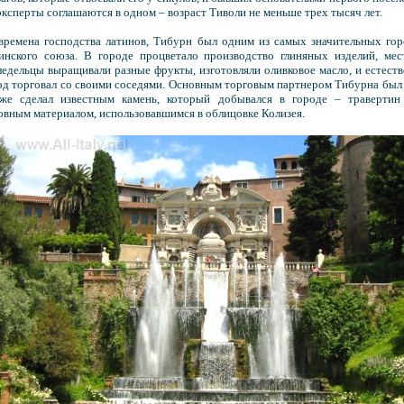
эксперты соглашаются в одном – возраст Тиволи не меньше трех тысяч лет.
времена господства латинов, Тибурн был одним из самых значительных го
инского союза. В городе процветало производство глиняных изделий, мес
ледельцы выращивали разные фрукты, изготовляли оливковое масло, и естест
од торговал со своими соседями. Основным торговым партнером Тибурна был
же сделал известным камень, который добывался в городе – травертин
овным материалом, использовавшимся в облицовке Колизея.