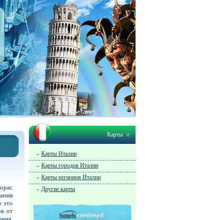
Карты
Карты Италии
Карты городов Италии
Карты регионов Италии
Корас
Другие карты
вания
о это
ов от
ения.