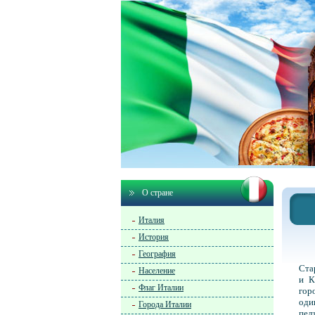
О стране
Италия
История
География
Ста
Население
и К
Флаг Италии
гор
оди
Города Италии
пел