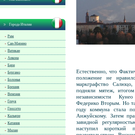
Города Италии
Рим
Сан-Марино
Ватикан
Анкона
Бари
Естественно, что Факти
Бергамо
положение не нравило
Болонья
маркграфство Салюцо,
Брешия
подняли мятеж, итогом
Венеция
независимости Куне
Генуя
Федерико Вторым. Но та
Гроссето
году коммуна стала п
Анжуйскому. Затем пра
Кальяри
завидной регулярност
Катания
наступил короткий п
Милан
правительством Виско