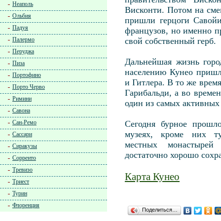
Неаполь
Висконти. Потом на сме
Ольбия
пришли герцоги Савойи
Падуя
французов, но именно п
Палермо
свой собственный герб.
Перуджа
Дальнейшая жизнь горо
Пиза
населению Кунео пришл
Портофино
и Гитлера. В то же врем
Порто Черво
Гарибальди, а во време
Римини
один из самых активных
Савона
Сан-Ремо
Сегодня бурное прошл
музеях, кроме них ту
Сассари
местных монастырей
Сиракузы
достаточно хорошо сохр
Сорренто
Тревизо
Карта Кунео
Триест
Турин
Флоренция
Поделиться…