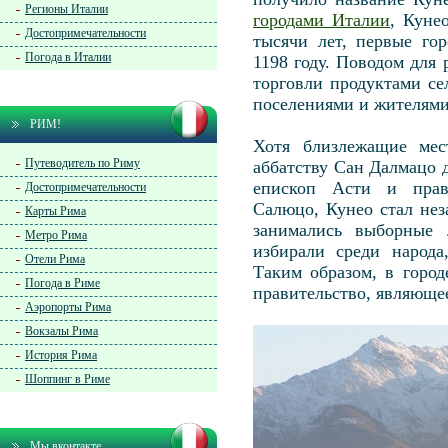
Регионы Италии
городами Италии
, Куне
Достопримечательности
тысячи лет, первые го
Погода в Италии
1198 году. Поводом для
торговли продуктами се
поселениями и жителями
РИМ!
Хотя близлежащие мес
Путеводитель по Риму
аббатству Сан Далмацо 
епископ Асти и прав
Достопримечательности
Салюцо, Кунео стал не
Карты Рима
занимались выборные 
Метро Рима
избирали среди народа
Отели Рима
Таким образом, в город
Погода в Риме
правительство, являюще
Аэропорты Рима
Вокзалы Рима
История Рима
Шоппинг в Риме
Мы вконтакте