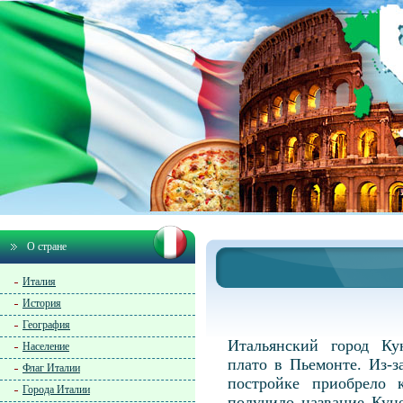
О стране
Италия
История
География
Итальянский город Ку
Население
плато в Пьемонте. Из-
Флаг Италии
постройке приобрело 
Города Италии
получило название Кун