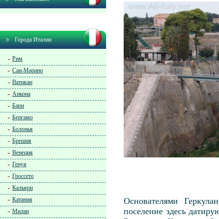
Города Италии
Рим
Сан-Марино
Ватикан
Анкона
Бари
Бергамо
Болонья
Брешия
Венеция
Генуя
Гроссето
Кальяри
Катания
Основателями Геркула
поселение здесь датиру
Милан