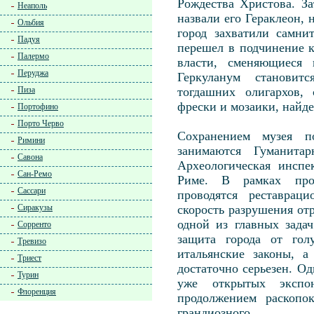
Рождества Христова. За
Неаполь
назвали его Гераклеон, 
Ольбия
город захватили самни
Падуя
перешел в подчинение 
Палермо
власти, сменяющиеся
Перуджа
Геркуланум становит
Пиза
тогдашних олигархов, 
фрески и мозаики, найде
Портофино
Порто Черво
Сохранением музея 
Римини
занимаются Гуманита
Савона
Археологическая инсп
Сан-Ремо
Риме. В рамках про
Сассари
проводятся реставрац
Сиракузы
скорость разрушения от
одной из главных зада
Сорренто
защита города от гол
Тревизо
итальянские законы, а
Триест
достаточно серьезен. О
Турин
уже открытых экспон
Флоренция
продолжением раскопок
грандиозного.