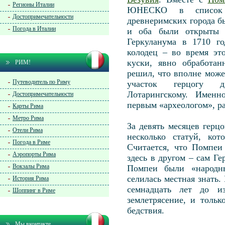
Регионы Италии
ЮНЕСКО в список 
Достопримечательности
древнеримских города 
Погода в Италии
и оба были открыты с
Геркуланума в 1710 го
колодец – во время эт
куски, явно обработа
РИМ!
решил, что вполне может
Путеводитель по Риму
участок герцогу д
Лотарингскому. Именн
Достопримечательности
первым «археологом», р
Карты Рима
Метро Рима
За девять месяцев гер
Отели Рима
несколько статуй, кот
Погода в Риме
Считается, что Помпеи
Аэропорты Рима
здесь в другом – сам Г
Вокзалы Рима
Помпеи были «народны
селилась местная знать.
История Рима
семнадцать лет до из
Шоппинг в Риме
землетрясение, и тольк
бедствия.
Мы вконтакте