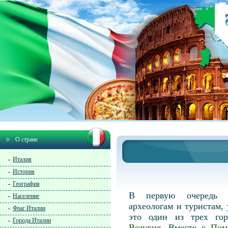
О стране
Италия
История
География
В первую очередь Г
Население
археологам и туристам
Флаг Италии
это один из трех гор
Города Италии
Везувия
. Вместе с
Пом