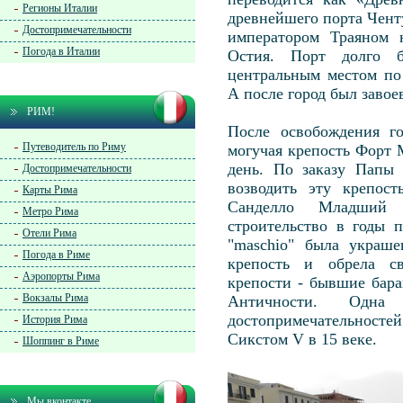
Регионы Италии
древнейшего порта Ченту
Достопримечательности
императором Траяном 
Погода в Италии
Остия. Порт долго 
центральным местом по
А после город был завое
РИМ!
После освобождения го
Путеводитель по Риму
могучая крепость Форт 
день. По заказу Папы 
Достопримечательности
возводить эту крепос
Карты Рима
Санделло Младший
Метро Рима
строительство в годы 
Отели Рима
"maschio" была украше
Погода в Риме
крепость и обрела св
Аэропорты Рима
крепости - бывшие бар
Вокзалы Рима
Античности. Одна
достопримечательностей 
История Рима
Сикстом V в 15 веке.
Шоппинг в Риме
Мы вконтакте