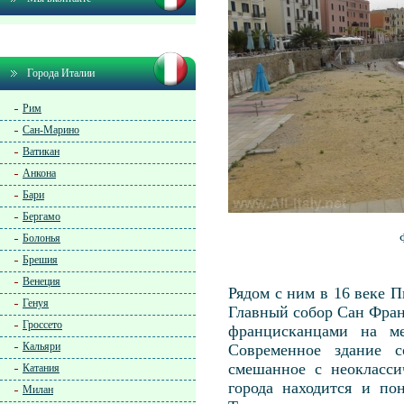
Города Италии
Рим
Сан-Марино
Ватикан
Анкона
Бари
Бергамо
Болонья
Брешия
Венеция
Рядом с ним в 16 веке 
Генуя
Главный собор Сан Фран
Гроссето
францисканцами на ме
Кальяри
Современное здание с
смешанное с неокласси
Катания
города находится и по
Милан