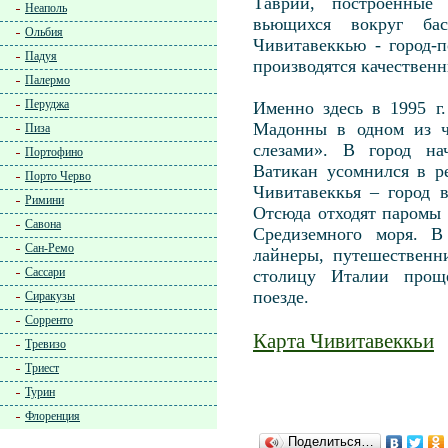
Таврии, построенные
Неаполь
вьющихся вокруг бас
Ольбия
Чивитавеккью - город-п
Падуя
производятся качествен
Палермо
Перуджа
Именно здесь в 1995 г.
Мадонны в одном из ч
Пиза
слезами». В город на
Портофино
Ватикан усомнился в р
Порто Черво
Чивитавеккья – город 
Римини
Отсюда отходят паромы 
Савона
Средиземного моря. В
Сан-Ремо
лайнеры, путешественн
Сассари
столицу Италии проще
поезде.
Сиракузы
Сорренто
Карта Чивитавеккьи
Тревизо
Триест
Турин
Флоренция
Поделиться…