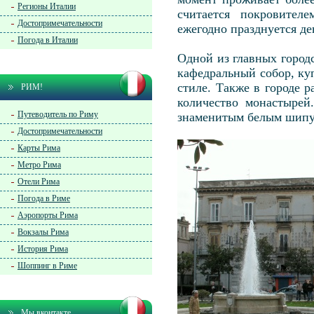
Регионы Италии
считается покровител
Достопримечательности
ежегодно празднуется де
Погода в Италии
Одной из главных город
кафедральный собор, ку
стиле. Также в городе 
РИМ!
количество монастырей
Путеводитель по Риму
знаменитым белым шипу
Достопримечательности
Карты Рима
Метро Рима
Отели Рима
Погода в Риме
Аэропорты Рима
Вокзалы Рима
История Рима
Шоппинг в Риме
Мы вконтакте