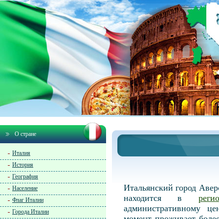
О стране
Италия
История
География
Итальянский город Авер
Население
находится в
рег
Флаг Италии
административному це
Города Италии
момент проживает более