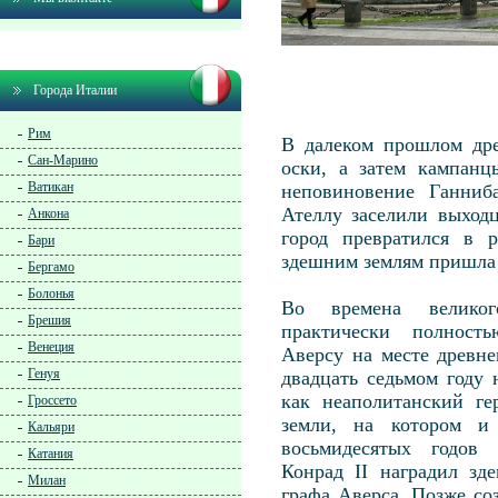
Города Италии
Рим
В далеком прошлом дре
Сан-Марино
оски, а затем кампанц
Ватикан
неповиновение Ганниб
Ателлу заселили выход
Анкона
город превратился в 
Бари
здешним землям пришла 
Бергамо
Болонья
Во времена великог
Брешия
практически полнос
Венеция
Аверсу на месте древне
Генуя
двадцать седьмом году 
как неаполитанский ге
Гроссето
земли, на котором и
Кальяри
восьмидесятых годов 
Катания
Конрад II наградил зд
Милан
графа Аверса. Позже со