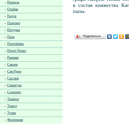
Неаполь
в состав княжества Ка
Ольбия
папы.
Падуя
Палермо
Перуджа
Поделиться…
Пиза
Портофино
Порто Черво
Римини
Савона
Сан-Ремо
Сассари
Сиракузы
Сорренто
Тревизо
Триест
Турин
Флоренция