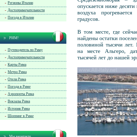
Регионы Италии
опускается ниже десяти 
Достопримечательности
воздуха прогревается
Погода в Италии
градусов.
В том месте, где сейча
найдены остатки поселен
РИМ!
половиной тысячи лет.
Путеводитель по Риму
на месте Альгеро, да
тысячей лет до нашей эр
Достопримечательности
Карты Рима
Метро Рима
Отели Рима
Погода в Риме
Аэропорты Рима
Вокзалы Рима
История Рима
Шоппинг в Риме
Мы вконтакте