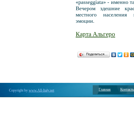
«passeggiata» - именно 
Вечером здешние кра
местного населения 
эмоции.
Карта Альгеро
Поделиться…
Главная
Контакт
Copyright by
www.All-Italy.net