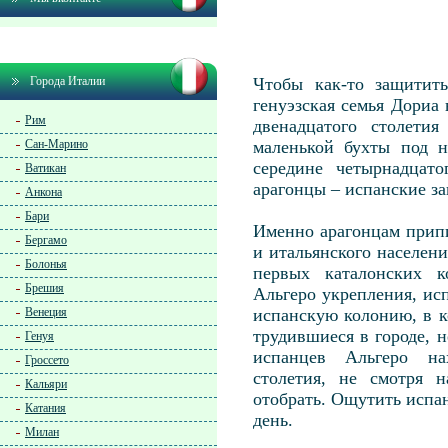
Города Италии
Чтобы как-то защитит
генуэзская семья Дориа
Рим
двенадцатого столети
Сан-Марино
маленькой бухты под н
середине четырнадцато
Ватикан
арагонцы – испанские за
Анкона
Бари
Именно арагонцам припи
Бергамо
и итальянского населен
Болонья
первых каталонских к
Брешия
Альгеро укрепления, и
Венеция
испанскую колонию, в к
трудившиеся в городе, н
Генуя
испанцев Альгеро на
Гроссето
столетия, не смотря 
Кальяри
отобрать. Ощутить испан
Катания
день.
Милан