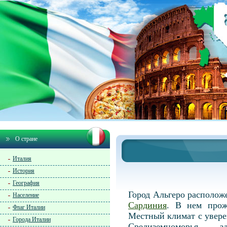
О стране
Италия
История
География
Город Альгеро располож
Население
Сардиния
. В нем прож
Флаг Италии
Местный климат с увер
Города Италии
Средиземноморья – зд