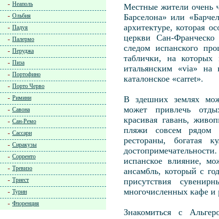
Неаполь
Местные жители очень ч
Ольбия
Барселона» или «Барчел
архитектуре, которая о
Падуя
церкви Сан-Франческо
Палермо
следом испанского про
Перуджа
таблички, на которых
Пиза
итальянским «via» на 
Портофино
каталонское «carret».
Порто Черво
Римини
В здешних землях мож
может привлечь отд
Савона
красивая гавань, живо
Сан-Ремо
пляжи совсем рядом 
Сассари
рестораны, богатая к
Сиракузы
достопримечательности
Сорренто
испанское влияние, мо
Тревизо
ансамбль, который с го
Триест
присутствия сувенир
многочисленных кафе и 
Турин
Флоренция
Знакомиться с Альгер